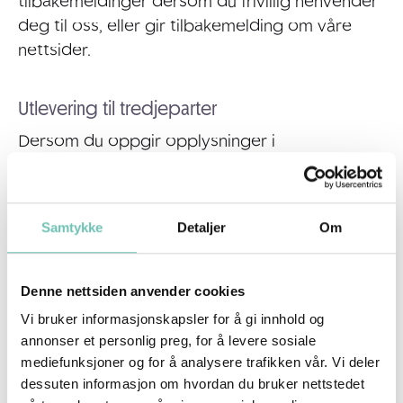
tilbakemeldinger dersom du frivillig henvender
deg til oss, eller gir tilbakemelding om våre
nettsider.
Utlevering til tredjeparter
Dersom du oppgir opplysninger i
kontaktskjema blir disse ikke utlevert til
tredjeparter.
Samtykke
Detaljer
Om
Hvordan oppbevarer vi opplysningene?
Vi har implementert tekniske, fysiske og
Denne nettsiden anvender cookies
organisatoriske tiltak for å hindre at personlig
Vi bruker informasjonskapsler for å gi innhold og
data går tapt eller at uvedkommende får
annonser et personlig preg, for å levere sosiale
tilgang til data. Herunder oppbevarer vi
mediefunksjoner og for å analysere trafikken vår. Vi deler
opplysningene kryptert der det er nødvendig.
dessuten informasjon om hvordan du bruker nettstedet