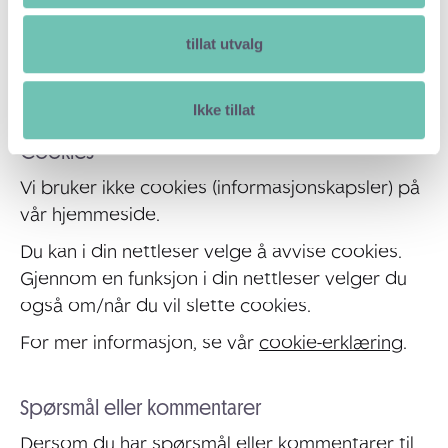
fortsatte bruk av nettsiden betyr at du godtar
de endrede personvernvilkår. Brukere av
tillat utvalg
nettsiden bør sjekke personvernerklæringen
regelmessig.
Ikke tillat
Cookies
Vi bruker ikke cookies (informasjonskapsler) på
vår hjemmeside.
Du kan i din nettleser velge å avvise cookies.
Gjennom en funksjon i din nettleser velger du
også om/når du vil slette cookies.
For mer informasjon, se vår
cookie-erklæring
.
Spørsmål eller kommentarer
Dersom du har spørsmål eller kommentarer til