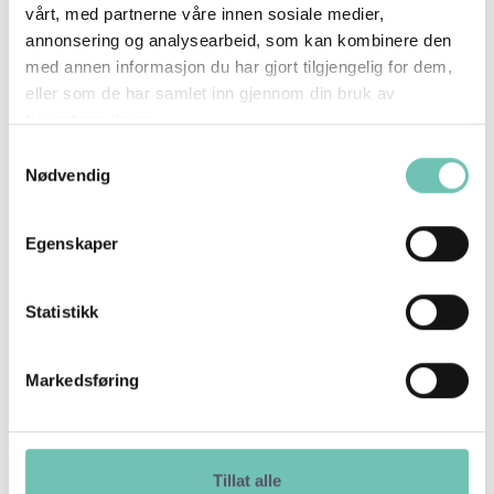
vårt, med partnerne våre innen sosiale medier,
lettere for naboene å møtes og oppleve ting
annonsering og analysearbeid, som kan kombinere den
sammen. Boligprosjekter med verdifulle
med annen informasjon du har gjort tilgjengelig for dem,
kvaliteter som bidrar til trivsel, trygghet og et
eller som de har samlet inn gjennom din bruk av
godt sosialt miljø. Vel, Nordhagen blir et slik
tjenestene deres.
prosjekt.
Samtykkevalg
Nødvendig
Egenskaper
Statistikk
Markedsføring
Tillat alle