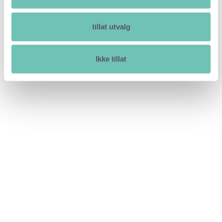
tillat utvalg
Ikke tillat
Lev livet fullt og delt med Heime
Noe av det første du bør gjøre når du flytter til