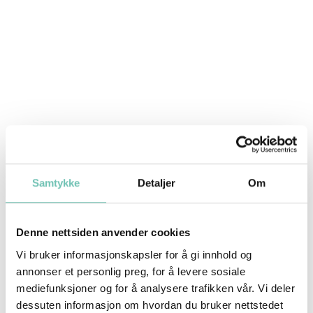
Samtykke
Detaljer
Om
Det betyr at du får mer enn et nytt hjem – her
Denne nettsiden anvender cookies
får du tilgang på fasiliteter og utstyr som gjør
Vi bruker informasjonskapsler for å gi innhold og
dagene mer innholdsrike!
annonser et personlig preg, for å levere sosiale
mediefunksjoner og for å analysere trafikken vår. Vi deler
Du har sikkert lest og hørt historier om nye
dessuten informasjon om hvordan du bruker nettstedet
boligprosjekter med fasiliteter som gjør det